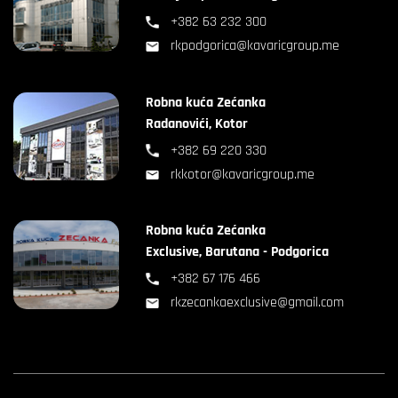
+382 63 232 300
rkpodgorica@kavaricgroup.me
Robna kuća Zećanka
Radanovići, Kotor
+382 69 220 330
rkkotor@kavaricgroup.me
Robna kuća Zećanka
Exclusive, Barutana - Podgorica
+382 67 176 466
rkzecankaexclusive@gmail.com