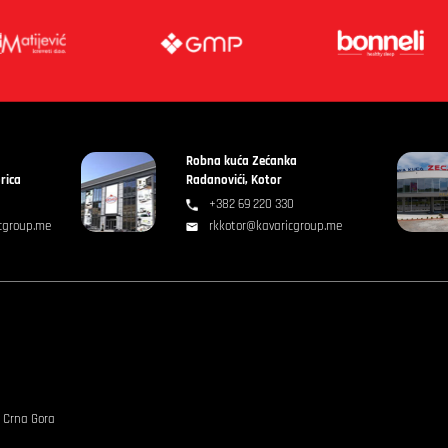
Robna kuća Zećanka
rica
Radanovići, Kotor
+382 69 220 330
cgroup.me
rkkotor@kavaricgroup.me
, Crna Gora