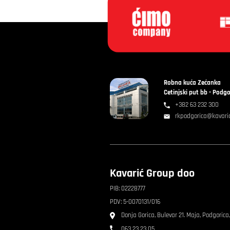
Robna kuća Zećanka
Cetinjski put bb - Podgo
+382 63 232 300
rkpodgorica@kavari
Kavarić Group doo
PIB: 02228777
PDV: 5-0070131/016
Donja Gorica, Bulevar 21. Maja, Podgorica
063 23 23 05