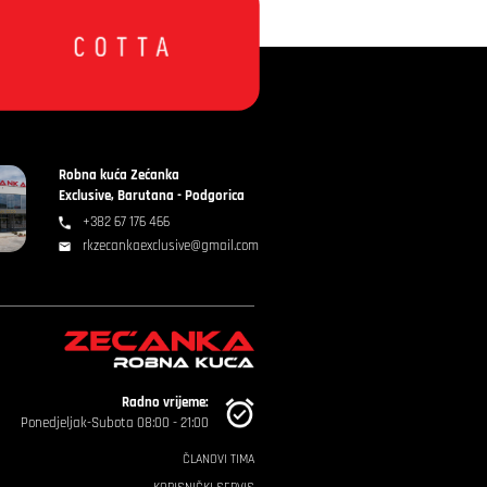
Robna kuća Zećanka
Exclusive, Barutana - Podgorica
+382 67 176 466
rkzecankaexclusive@gmail.com
Radno vrijeme:
Ponedjeljak-Subota 08:00 - 21:00
ČLANOVI TIMA
KORISNIČKI SERVIS