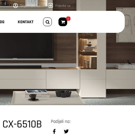
Registrujte se
Prijavite se
0
LOG
KONTAKT
 CX-6510B
Podijeli na: