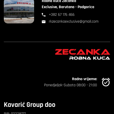
Robna kuća Zećanka
Exclusive, Barutana - Podgorica
+382 67 176 466
rkzecankaexclusive@gmail.com
Radno vrijeme:
Ponedjeljak-Subota 08:00 - 21:00
Kavarić Group doo
PIB: 02228777