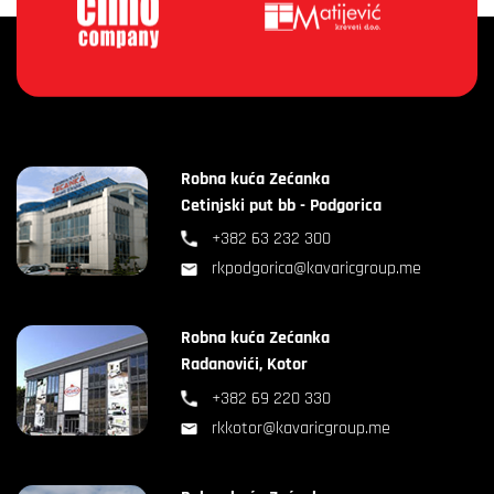
Robna kuća Zećanka
Cetinjski put bb - Podgorica
+382 63 232 300
rkpodgorica@kavaricgroup.me
Robna kuća Zećanka
Radanovići, Kotor
+382 69 220 330
rkkotor@kavaricgroup.me