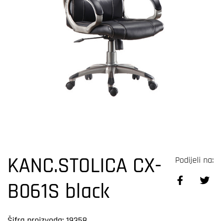
KANC.STOLICA CX-
Podijeli na:
B061S black
Šifra proizvoda: 19358