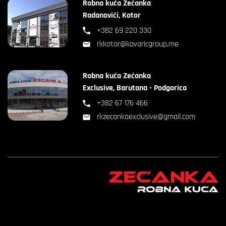
Robna kuća Zećanka
Radanovići, Kotor
+382 69 220 330
rkkotor@kavaricgroup.me
Robna kuća Zećanka
Exclusive, Barutana - Podgorica
+382 67 176 466
rkzecankaexclusive@gmail.com