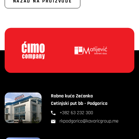
NAZAD NA PROIZVODE
Robna kuća Zećanka
Cetinjski put bb - Podgorica
+382 63 232 300
rkpodgorica@kavaricgroup.me