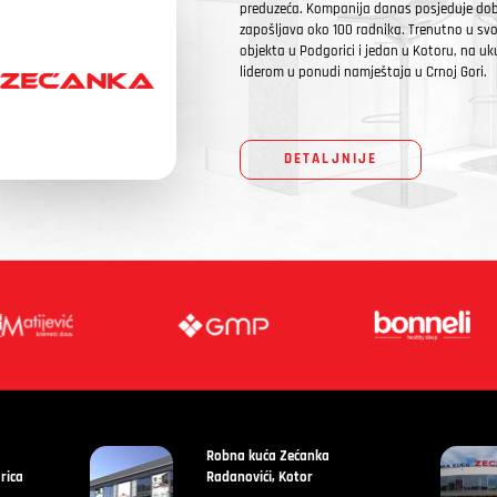
preduzeća. Kompanija danas posjeduje dobr
zapošljava oko 100 radnika. Trenutno u sv
objekta u Podgorici i jedan u Kotoru, na u
liderom u ponudi namještaja u Crnoj Gori.
DETALJNIJE
Robna kuća Zećanka
rica
Radanovići, Kotor