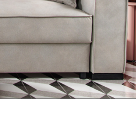
orativa
Fotelje
UCI
RIVAČI
I
E
 BAG