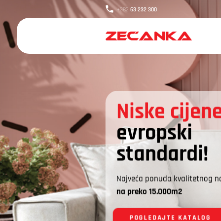
+382
63 232 300
Niske cijene
evropski
standardi!
Najveća ponuda kvalitetnog n
na preko 15.000m2
POGLEDAJTE KATALOG