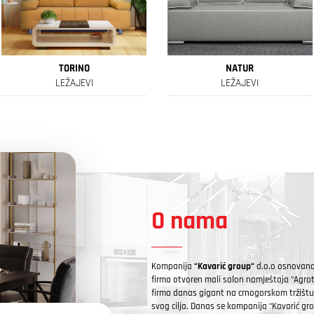
TORINO
NATUR
LEŽAJEVI
LEŽAJEVI
O nama
Kompanija
“Kavarić group“
d.o.o osnovana 
firma otvoren mali salon namještaja “Agro
firma danas gigant na crnogorskom tržištu
svog cilja. Danas se kompanija “Kavarić gro