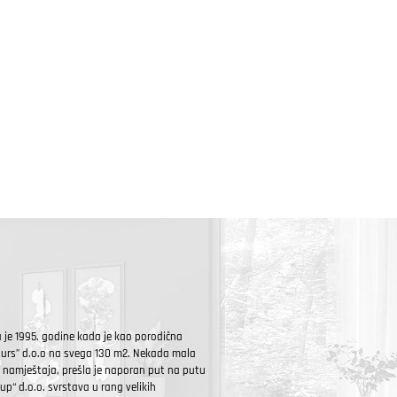
je 1995. godine kada je kao porodična
turs” d.o.o na svega 130 m2. Nekada mala
 namještaja, prešla je naporan put na putu
up“ d.o.o. svrstava u rang velikih