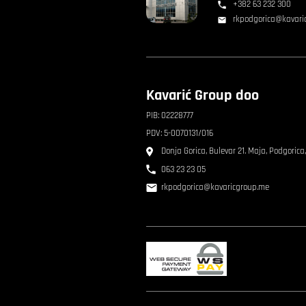
+382 63 232 300
rkpodgorica@kavari
Kavarić Group doo
PIB: 02228777
PDV: 5-0070131/016
Donja Gorica, Bulevar 21. Maja, Podgorica
063 23 23 05
rkpodgorica@kavaricgroup.me