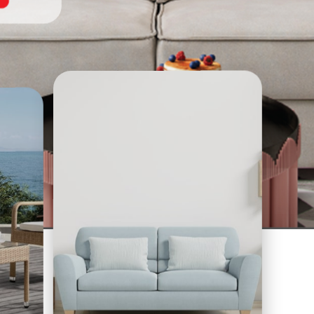
Ležajevi
Dek
JAST
PREK
TEPIS
STAZ
LAZY