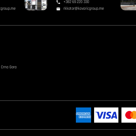
+382 69 220 330
cgroup.me
rkkotor@kavaricgroup.me
, Crna Gora