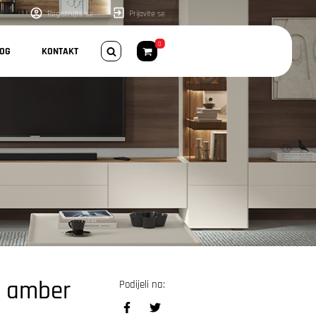
Registrujte se
Prijavite se
0
LOG
KONTAKT
 amber
Podijeli na: