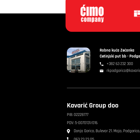
Robna kuća Zećanka
Cetinjski put bb - Podgo
+382 63 232 300
rkpodgorica@kavari
Kavarić Group doo
PIB: 02228777
PDV: 5-0070131/016
Donja Gorica, Bulevar 21. Maja, Podgorica
063 23 23 05