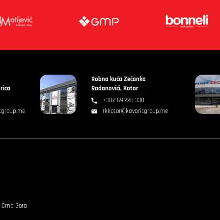
Robna kuća Zećanka
rica
Radanovići, Kotor
+382 69 220 330
cgroup.me
rkkotor@kavaricgroup.me
, Crna Gora