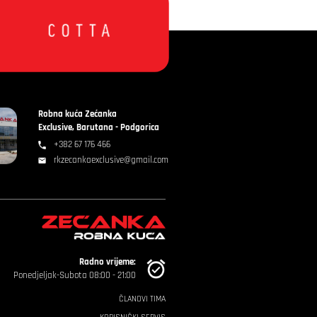
Robna kuća Zećanka
Exclusive, Barutana - Podgorica
+382 67 176 466
rkzecankaexclusive@gmail.com
Radno vrijeme:
Ponedjeljak-Subota 08:00 - 21:00
ČLANOVI TIMA
KORISNIČKI SERVIS