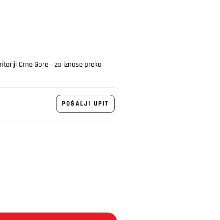
toriji Crne Gore - za iznose preko
POŠALJI UPIT