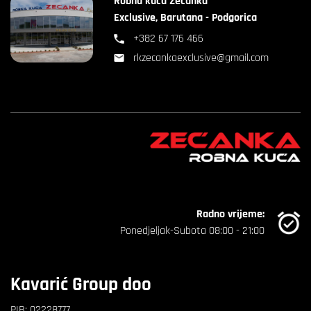
Robna kuća Zećanka
Exclusive, Barutana - Podgorica
+382 67 176 466
rkzecankaexclusive@gmail.com
Radno vrijeme:
Ponedjeljak-Subota 08:00 - 21:00
Kavarić Group doo
PIB: 02228777