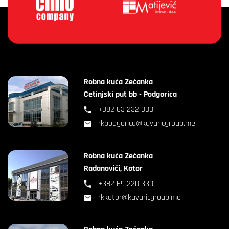
Robna kuća Zećanka
Cetinjski put bb - Podgorica
+382 63 232 300
rkpodgorica@kavaricgroup.me
Robna kuća Zećanka
Radanovići, Kotor
+382 69 220 330
rkkotor@kavaricgroup.me