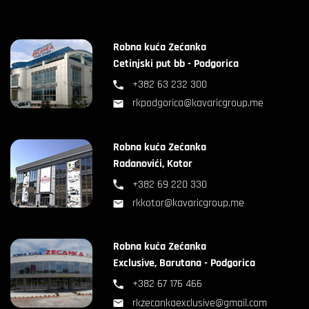
Robna kuća Zećanka
Cetinjski put bb - Podgorica
+382 63 232 300
rkpodgorica@kavaricgroup.me
Robna kuća Zećanka
Radanovići, Kotor
+382 69 220 330
rkkotor@kavaricgroup.me
Robna kuća Zećanka
Exclusive, Barutana - Podgorica
+382 67 176 466
rkzecankaexclusive@gmail.com