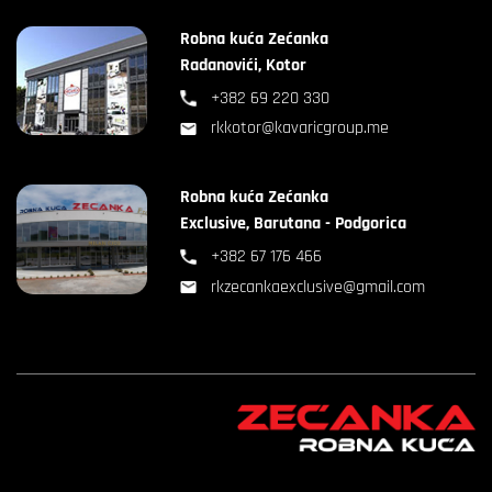
Robna kuća Zećanka
Radanovići, Kotor
+382 69 220 330
rkkotor@kavaricgroup.me
Robna kuća Zećanka
Exclusive, Barutana - Podgorica
+382 67 176 466
rkzecankaexclusive@gmail.com