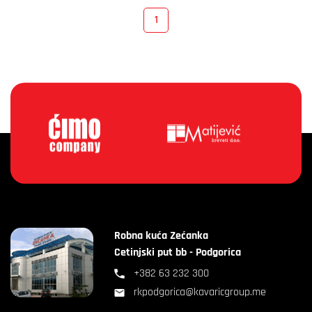
1
Robna kuća Zećanka
Cetinjski put bb - Podgorica
+382 63 232 300
rkpodgorica@kavaricgroup.me