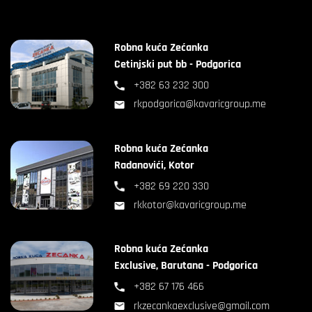
Robna kuća Zećanka
Cetinjski put bb - Podgorica
+382 63 232 300
rkpodgorica@kavaricgroup.me
Robna kuća Zećanka
Radanovići, Kotor
+382 69 220 330
rkkotor@kavaricgroup.me
Robna kuća Zećanka
Exclusive, Barutana - Podgorica
+382 67 176 466
rkzecankaexclusive@gmail.com